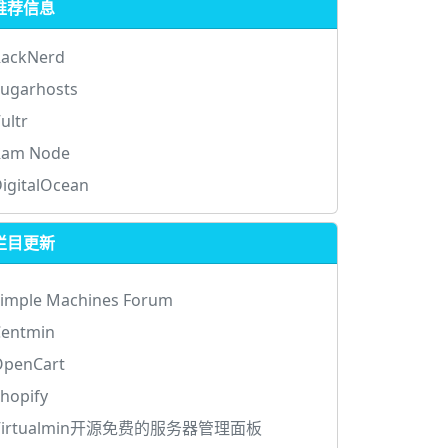
推荐信息
RackNerd
ugarhosts
ultr
Ram Node
igitalOcean
栏目更新
imple Machines Forum
Centmin
OpenCart
hopify
Virtualmin开源免费的服务器管理面板