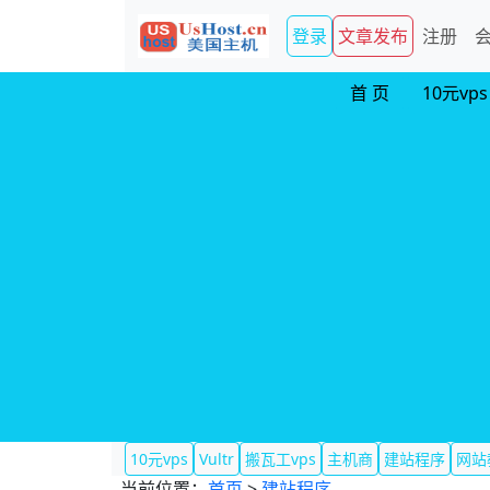
登录
文章发布
注册
首 页
10元vps
10元vps
Vultr
搬瓦工vps
主机商
建站程序
网站
当前位置：
首页
>
建站程序