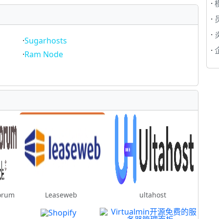
·
·
·
·
Sugarhosts
·
·
Ram Node
orum
Leaseweb
ultahost