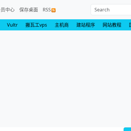
会员中心
保存桌面
RSS
Vultr
搬瓦工vps
主机商
建站程序
网站教程