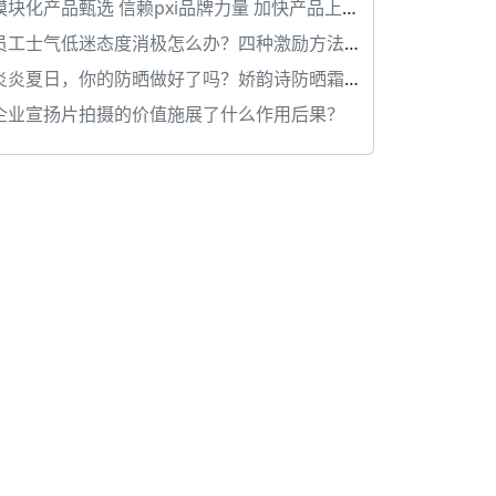
模块化产品甄选 信赖pxi品牌力量 加快产品上升速度
员工士气低迷态度消极怎么办？四种激励方法提升主动性
炎炎夏日，你的防晒做好了吗？娇韵诗防晒霜为你的夏日保驾护航
企业宣扬片拍摄的价值施展了什么作用后果？