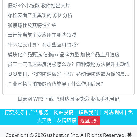
·
摄影3个小技能 教你拍出大片
·
螺栓表面产生黑斑的 原因分析
·
铆接螺栓及其特性介绍
·
云计算当前主要应用在哪些领域
·
什么是云计算？有哪些应用领域？
·
模块化产品甄选 信赖pxi品牌力量 加快产品上升速度
·
员工士气低迷态度消极怎么办？四种激励方法提升主动性
·
炎炎夏日，你的防晒做好了吗？娇韵诗防晒霜为你的夏日保驾护航
·
企业宣扬片拍摄的价值施展了什么作用后果？
目录网
WPS下载
飞时达国际快递
虚拟手机号码
打赏支持
|
广告服务
|
网站投稿
|
联系我们
|
网站地图
|
免
责声明
|
友情链接
返回顶部
Copyright © 2026
ushost.cn
Inc. All Rights Reserved.
美