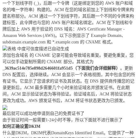
一个下划线字符 (_)，后跟一个令牌（这是绑定到您的 AWS 账户和域
名的唯一字符串）构建的。ACM 在您的域名前加上下划线和令牌来构
建名称部分。ACM 通过一个下划线字符，其后跟一个不同的令牌来构
建标签，此令牌也与您的 AWS 账户和域名绑定。ACM 在下划线和令
牌后加上 AWS 用于验证的 DNS 域名：AWS Certificate Manager -
Amazon Web Services (AWS)。以下示例显示了 Example Domain、
subdomain.example.com 和 *.example.com 的 CNAME 格式。
添加包含域名 的 CNAME 记录可能会导致域名重复。要避免重复，您
可以仅手动复制所需的 CNAME 部分。其格式为
_
3639ac514e785e898d2646601fa951d5（下面我们会详细解释）
。更新
DNS 配置后，选择继续。ACM 会显示一个表格视图，其中包含您的所
有证书。它显示了您请求的证书及其状态。在 DNS 提供商传播您的记
录更新后，ACM 最多需要几个小时来验证域名并颁发证书。在此期
间，ACM 显示验证状态为等待验证。验证域名后，ACM 将验证状态
更改为成功。AWS 颁发证书后，ACM 将证书状态更改为已颁发。
最后就可以成功地申请到自己的免费证书了
由于验证时间一般需要1-24小时不等，所以下面就不进行展示了
如何正确设置DKIM
什么是DKIM，DKIM代表DomainKeys Identified Email。它提供了一种