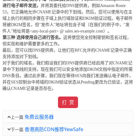
进行电子邮件发送，
并将其委托给DNS提供商，例如Amazon Route
53，它正确地允许CNAME记录中的下划线。然后，您可以使用与在主
域上执行的相同步骤在子域上执行域验证和DKIM验证过程。电子邮件
将被DKIM签名，但"发件人"地址将包含子域（在我们的例子中，"发
件人"地址将是<any-local-part> @ sales.ses-example.com）。
第三种 选择使用自己进行签名。
这将使您完全控制密钥和签名过程，
但实现和维护需要更多的工作。
最后，您可以找DNS提供商，让他们在RFC允许的CNAME记录中正确
支持添加对下划线。
对于我们的域名，我们假设我们的DNS提供商已经启用了对CNAME记
录中下划线的支持，现在我们可以安全地添加DKIM文档中指定的所需
DNS条目。通过此步骤，我们现在等待SES向我们发送确认电子邮件，
并在SES控制台中将域的DKIM验证状态从Pending更改为已验证，这将
确认CNAME记录是否存在。
打 赏
免费云服务器
上一篇
香港高防CDN推荐YewSafe
下一篇