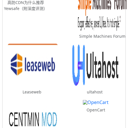
高防CDN为什么推荐
Yewsafe（附深度评测）
Simple Machines Forum
Leaseweb
ultahost
OpenCart