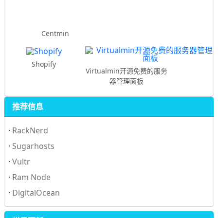
Centmin
Shopify
Virtualmin开源免费的服务
器管理面板
推荐信息
·
RackNerd
·
Sugarhosts
·
Vultr
·
Ram Node
·
DigitalOcean