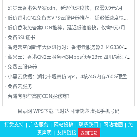
·
幻梦云香港免备案cdn，延迟低速度快，仅需9.9元/月
·
低价香港CN2免备案VPS云服务器推荐，延迟低速度快大带宽
·
低价香港免备案CDN推荐，延迟低速度快，仅需9元/月
·
免费SSL证书
·
香港云空间新年大促进行时：香港云服务器2H4G330/年、香港免备空间
·
蓝米云：香港CN2云服务器3Mbps低至23元 四川/镇江/香港独立服务器
·
免费云服务器
·
小黑云数据：湖北十堰高仿 vps，4核/4G内存/60G硬盘/10Mbps上行带宽，
·
免费云服务
·
台灣有哪些高防CDN服務商？
目录网
WPS下载
飞时达国际快递
虚拟手机号码
打赏支持
|
广告服务
|
网站投稿
|
联系我们
|
网站地图
|
免
责声明
|
友情链接
返回顶部