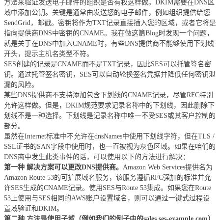
方法来验证发送电子邮件的组织是否有权这样做。DKIM需要在DNS区
域中添加公钥。关键是通常由发送您的电子邮件，例如组织提供给您
SendGrid，邮戳。密钥将作为TXT记录直接插入您的区域，或者它将是
指向提供商DNS中密钥的CNAME。我在做这篇Blog时发现一个问题，
就是关于在DNS中加入CNAME时，有些DNS提供商不能够使用下划线
开头，提示主机名类型不符。
SES创建的记录是CNAME而不是TXT记录，因此SES可以托管签名密
钥。通过托管签名密钥，SES可以自动轮换签名凭据并降低任何密钥泄
漏的风险。
某些DNS提供商不支持添加包含下划线的CNAME记录，尽管RFC特别
允许这样做。但是，DKIM规范要求记录名称中的下划线，因此删除下
划线不是一种选择。下划线是记录名称中唯一不受SES或其客户控制的
部分。
虽然在Internet标准中不允许在dnsNames中使用下划线字符，但在TLS /
SSL证书的SAN字段中使用时，也一直被视为灰色区域。如果在咱们的
DNS商中发生此类事件的话，可以使用以下的方法进行解决：
第一种 解决方案可以更改DNS提供商。
Amazon Web Services提供名为
Amazon Route 53的可扩展域名服务，该服务遵循RFC强加的标准并允
许SES生成的CNAME记录。使用SES与Route 53集成。如果您在Route
53上使用与SES相同的AWS账户设置域名，则可以通过一键式过程设
置域验证和DKIM。
第二种 方法是使用子域（例如我们的例子中的sales.ses-example.com）